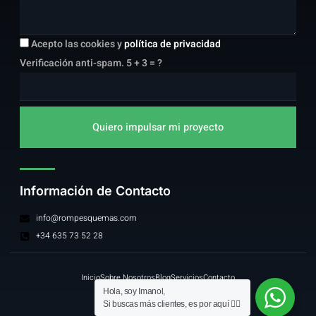
Acepto las cookies y
política de privacidad
Verificación anti-spam.
5 + 3 = ?
Quiero impulsar mi proyecto
Información de Contacto
info@rompesquemas.com
+34 635 73 52 28
Inicio
Sobre Nosotros
Blog
Servicios
Contacto
Hola, soy Imanol,
Si buscas más clientes, es por aquí 👉🏼